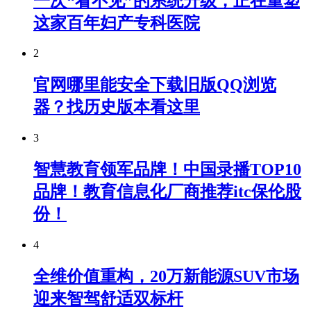
一次“看不见”的系统升级，正在重塑
这家百年妇产专科医院
2
官网哪里能安全下载旧版QQ浏览
器？找历史版本看这里
3
智慧教育领军品牌！中国录播TOP10
品牌！教育信息化厂商推荐itc保伦股
份！
4
全维价值重构，20万新能源SUV市场
迎来智驾舒适双标杆