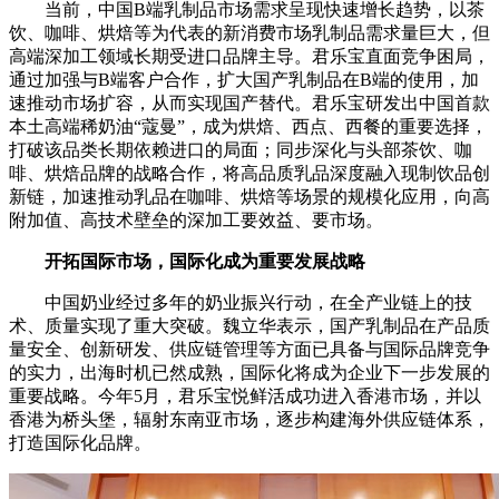
当前，中国B端乳制品市场需求呈现快速增长趋势，以茶
饮、咖啡、烘焙等为代表的新消费市场乳制品需求量巨大，但
高端深加工领域长期受进口品牌主导。君乐宝直面竞争困局，
通过加强与B端客户合作，扩大国产乳制品在B端的使用，加
速推动市场扩容，从而实现国产替代。君乐宝研发出中国首款
本土高端稀奶油“蔻曼”，成为烘焙、西点、西餐的重要选择，
打破该品类长期依赖进口的局面；同步深化与头部茶饮、咖
啡、烘焙品牌的战略合作，将高品质乳品深度融入现制饮品创
新链，加速推动乳品在咖啡、烘焙等场景的规模化应用，向高
附加值、高技术壁垒的深加工要效益、要市场。
开拓国际市场，国际化成为重要发展战略
中国奶业经过多年的奶业振兴行动，在全产业链上的技
术、质量实现了重大突破。魏立华表示，国产乳制品在产品质
量安全、创新研发、供应链管理等方面已具备与国际品牌竞争
的实力，出海时机已然成熟，国际化将成为企业下一步发展的
重要战略。今年5月，君乐宝悦鲜活成功进入香港市场，并以
香港为桥头堡，辐射东南亚市场，逐步构建海外供应链体系，
打造国际化品牌。