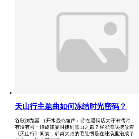
天山行主题曲如何冻结时光密码？
谷歌浏览器 （开水壶鸣笛声）你在暖锅店大汗淋漓时，
有没有被一段旋律霎时拽到雪山之巅？客岁海底捞放着
《天山行》间奏，邻桌大叔的毛肚愣是在辣汤里泡成了