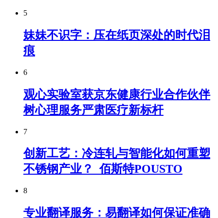
5
妹妹不识字：压在纸页深处的时代泪
痕
6
观心实验室获京东健康行业合作伙伴
树心理服务严肃医疗新标杆
7
创新工艺：冷连轧与智能化如何重塑
不锈钢产业？_佰斯特POUSTO
8
专业翻译服务：易翻译如何保证准确