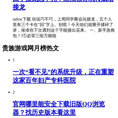
接龙
safew下载 你说巧不巧，上周同学聚会玩接龙，五个人
里有三个卡在"回"字上。别慌！今天咱们就掰开揉碎了
讲，保准你下次遇到这个字能接出花来。 一、新手急救
包 ? ?①必背三组万能链
贵族游戏网月榜热文
1
一次“看不见”的系统升级，正在重塑
这家百年妇产专科医院
2
官网哪里能安全下载旧版QQ浏览
器？找历史版本看这里