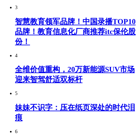
3
智慧教育领军品牌！中国录播TOP10
品牌！教育信息化厂商推荐itc保伦股
份！
4
全维价值重构，20万新能源SUV市场
迎来智驾舒适双标杆
5
妹妹不识字：压在纸页深处的时代泪
痕
6