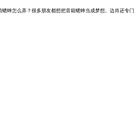
音箱蟋蟀怎么弄？很多朋友都想把音箱蟋蟀当成梦想。边肖还专门