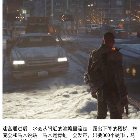
迷宫通过后，水会从附近的池塘里流走，露出下降的楼梯。林
克会和马木说话，马木是青蛙，会发声。只要300个硬币，马