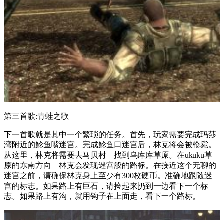
第三首歌:青蛙之歌
下一首歌就是其中一个繁琐的任务。首先，玩家需要完成玛莎
湾附近的鲶鱼嘴迷宫。完成鲶鱼口迷宫后，林克将会被枪毙。
从这里，林克将需要去马贝村，找到乌库库草原。在ukuku草
原的东南方向，林克会发现迷宫般的路标。在接近这个无聊的
迷宫之前，请确保林克身上至少有300枚硬币。准确地跟随迷
宫的标志。如果路上有巨石，请捡起来扔到一边看下一个标
志。如果路上有沟，就用钩子在上面走，看下一个路标。